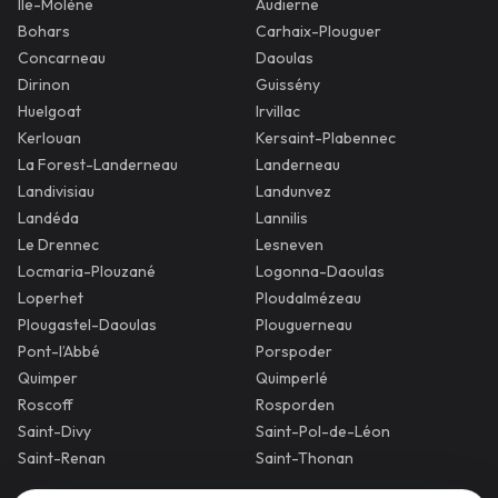
Île-Molène
Audierne
Bohars
Carhaix-Plouguer
Concarneau
Daoulas
Dirinon
Guissény
Huelgoat
Irvillac
Kerlouan
Kersaint-Plabennec
La Forest-Landerneau
Landerneau
Landivisiau
Landunvez
Landéda
Lannilis
Le Drennec
Lesneven
Locmaria-Plouzané
Logonna-Daoulas
Loperhet
Ploudalmézeau
Plougastel-Daoulas
Plouguerneau
Pont-l’Abbé
Porspoder
Quimper
Quimperlé
Roscoff
Rosporden
Saint-Divy
Saint-Pol-de-Léon
Saint-Renan
Saint-Thonan