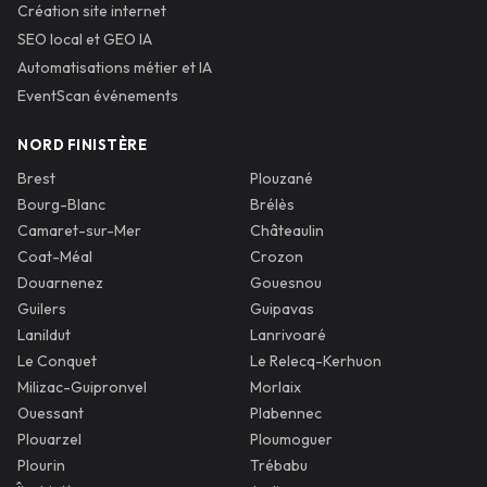
Création site internet
SEO local et GEO IA
Automatisations métier et IA
EventScan événements
NORD FINISTÈRE
Brest
Plouzané
Bourg-Blanc
Brélès
Camaret-sur-Mer
Châteaulin
Coat-Méal
Crozon
Douarnenez
Gouesnou
Guilers
Guipavas
Lanildut
Lanrivoaré
Le Conquet
Le Relecq-Kerhuon
Milizac-Guipronvel
Morlaix
Ouessant
Plabennec
Plouarzel
Ploumoguer
Plourin
Trébabu