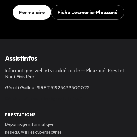
Formulaire
Fiche Locmaria-Plouzané
Assistinfos
Informatique, web et visibilité locale — Plouzané, Brest et
Nord Finistère.
Gérald Guillou
· SIRET
51925439500022
06 23 21 69 22
contact@assistinfos.fr
PRESTATIONS
Dépannage informatique
Réseau, WiFi et cybersécurité