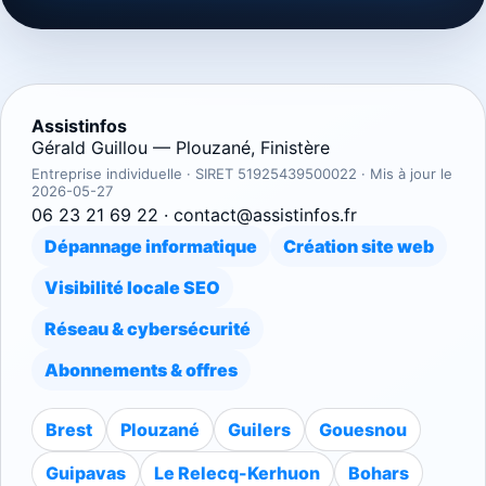
Assistinfos
Gérald Guillou
—
Plouzané
,
Finistère
Entreprise individuelle · SIRET
51925439500022
· Mis à jour le
2026-05-27
06 23 21 69 22
·
contact@assistinfos.fr
Dépannage informatique
Création site web
Visibilité locale SEO
Réseau & cybersécurité
Abonnements & offres
Brest
Plouzané
Guilers
Gouesnou
Guipavas
Le Relecq-Kerhuon
Bohars