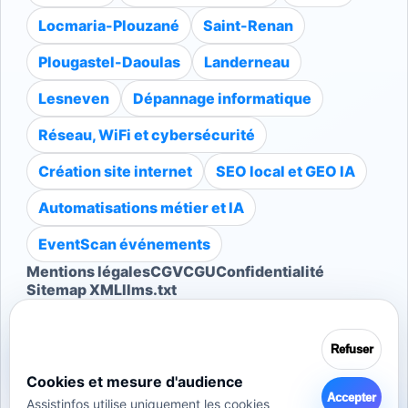
Locmaria-Plouzané
Saint-Renan
Plougastel-Daoulas
Landerneau
Lesneven
Dépannage informatique
Réseau, WiFi et cybersécurité
Création site internet
SEO local et GEO IA
Automatisations métier et IA
EventScan événements
Mentions légales
CGV
CGU
Confidentialité
Sitemap XML
llms.txt
Demander un diagnostic gratuit
Refuser
Cookies et mesure d'audience
Accepter
Assistinfos utilise uniquement les cookies
Intervention dans tout le Finistère · 3 avis clients · Note 5.0/5