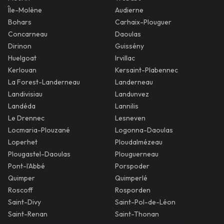
Île-Molène
Audierne
Bohars
Carhaix-Plouguer
Concarneau
Daoulas
Dirinon
Guissény
Huelgoat
Irvillac
Kerlouan
Kersaint-Plabennec
La Forest-Landerneau
Landerneau
Landivisiau
Landunvez
Landéda
Lannilis
Le Drennec
Lesneven
Locmaria-Plouzané
Logonna-Daoulas
Loperhet
Ploudalmézeau
Plougastel-Daoulas
Plouguerneau
Pont-l’Abbé
Porspoder
Quimper
Quimperlé
Roscoff
Rosporden
Saint-Divy
Saint-Pol-de-Léon
Saint-Renan
Saint-Thonan