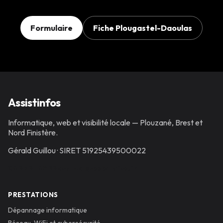
Formulaire
Fiche Plougastel-Daoulas
Assistinfos
Informatique, web et visibilité locale — Plouzané, Brest et
Nord Finistère.
Gérald Guillou
· SIRET
51925439500022
06 23 21 69 22
contact@assistinfos.fr
PRESTATIONS
Dépannage informatique