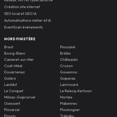
Réseau, WiFi et cybersécurité
Création site internet
SEO local et GEO IA
Automatisations métier et IA
EventScan événements
NORD FINISTÈRE
Brest
Plouzané
Bourg-Blanc
Brélès
Camaret-sur-Mer
Châteaulin
Coat-Méal
Crozon
Douarnenez
Gouesnou
Guilers
Guipavas
Lanildut
Lanrivoaré
Le Conquet
Le Relecq-Kerhuon
Milizac-Guipronvel
Morlaix
Ouessant
Plabennec
Plouarzel
Ploumoguer
Plourin
Trébabu